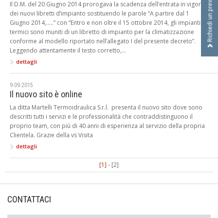
Richiedi un preventivo
I
Il D.M. del 20 Giugno 2014 prorogava la scadenza dell’entrata in vigore
dei nuovi libretti d’impianto sostituendo le parole “A partire dal 1
D
Giugno 2014,…..” con “Entro e non oltre il 15 ottobre 2014, gli impianti
R
termici sono muniti di un libretto di impianto per la climatizzazione
A
conforme al modello riportato nell’allegato I del presente decreto”.
U
Leggendo attentamente il testo corretto,...
L
dettagli
I
C
A
9.09.2015
Il nuovo sito è online
S
R
La ditta Martelli Termoidraulica S.r.l. presenta il nuovo sito dove sono
L
descritti tutti i servizi e le professionalità che contraddistinguono il
proprio team, con più di 40 anni di esperienza al servizio della propria
Clientela. Grazie della vs Visita
dettagli
[1]
[2]
CONTATTACI