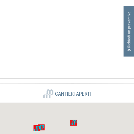
I
D
Richiedi un preventivo
R
A
U
L
I
C
A
S
R
L
CANTIERI APERTI