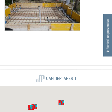
I
D
R
A
Richiedi un preventivo
U
L
I
C
A
S
R
L
CANTIERI APERTI