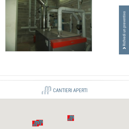
I
D
Richiedi un preventivo
R
A
U
L
I
C
A
S
R
L
CANTIERI APERTI