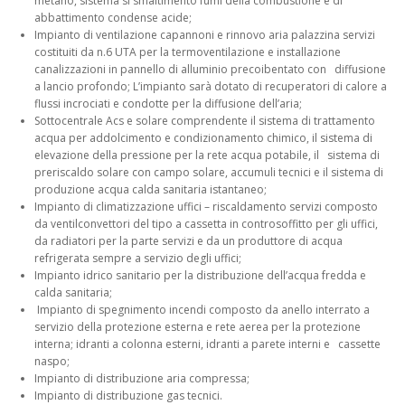
metano, sistema si smaltimento fumi della combustione e di
abbattimento condense acide;
Impianto di ventilazione capannoni e rinnovo aria palazzina servizi
costituiti da n.6 UTA per la termoventilazione e installazione
canalizzazioni in pannello di alluminio precoibentato con diffusione
a lancio profondo; L’impianto sarà dotato di recuperatori di calore a
flussi incrociati e condotte per la diffusione dell’aria;
Sottocentrale Acs e solare comprendente il sistema di trattamento
acqua per addolcimento e condizionamento chimico, il sistema di
elevazione della pressione per la rete acqua potabile, il sistema di
preriscaldo solare con campo solare, accumuli tecnici e il sistema di
produzione acqua calda sanitaria istantaneo;
Impianto di climatizzazione uffici – riscaldamento servizi composto
da ventilconvettori del tipo a cassetta in controsoffitto per gli uffici,
da radiatori per la parte servizi e da un produttore di acqua
refrigerata sempre a servizio degli uffici;
Impianto idrico sanitario per la distribuzione dell’acqua fredda e
calda sanitaria;
Impianto di spegnimento incendi composto da anello interrato a
servizio della protezione esterna e rete aerea per la protezione
interna; idranti a colonna esterni, idranti a parete interni e cassette
naspo;
Impianto di distribuzione aria compressa;
Impianto di distribuzione gas tecnici.