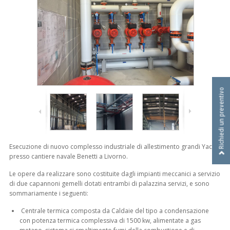
I
D
R
A
U
L
I
C
A
Richiedi un preventivo
S
R
L
Esecuzione di nuovo complesso industriale di allestimento grandi Yachts
presso cantiere navale Benetti a Livorno.
Le opere da realizzare sono costituite dagli impianti meccanici a servizio
di due capannoni gemelli dotati entrambi di palazzina servizi, e sono
sommariamente i seguenti:
Centrale termica composta da Caldaie del tipo a condensazione
con potenza termica complessiva di 1500 kw, alimentate a gas