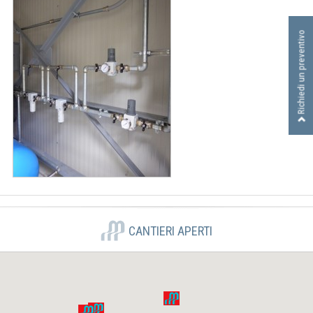
I
D
R
Richiedi un preventivo
A
U
L
I
C
A
S
R
L
CANTIERI APERTI