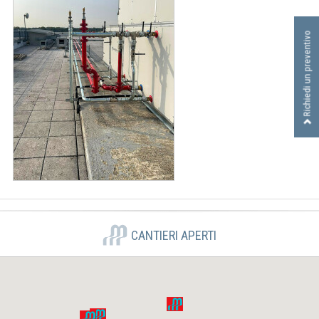
I
D
R
Richiedi un preventivo
A
U
L
I
C
A
S
R
L
CANTIERI APERTI