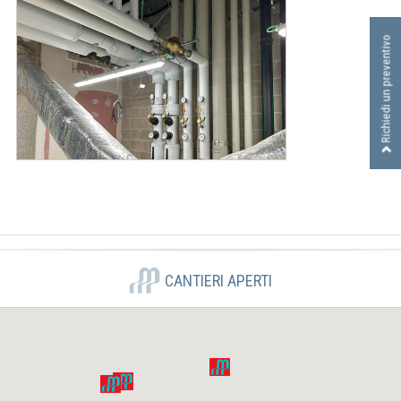
I
D
Richiedi un preventivo
R
A
U
L
I
C
A
S
R
L
CANTIERI APERTI