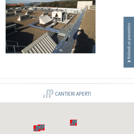
I
D
R
A
Richiedi un preventivo
U
L
I
C
A
S
R
L
CANTIERI APERTI