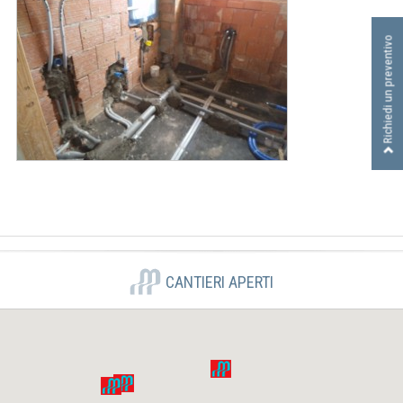
I
D
Richiedi un preventivo
R
A
U
L
I
C
A
S
R
L
CANTIERI APERTI