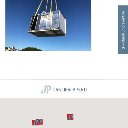
I
D
Richiedi un preventivo
R
A
U
L
I
C
A
S
R
L
CANTIERI APERTI