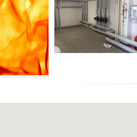
R
P
A
A
U
L
L
E
I
C
A
S
R
L