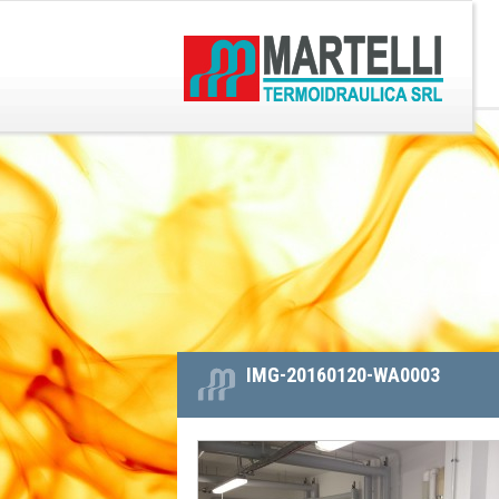
L
O
G
N
O
A
D
V
I
I
M
G
A
A
R
Z
T
E
I
L
O
L
N
I
E
T
P
E
IMG-20160120-WA0003
R
R
I
M
N
O
C
I
I
D