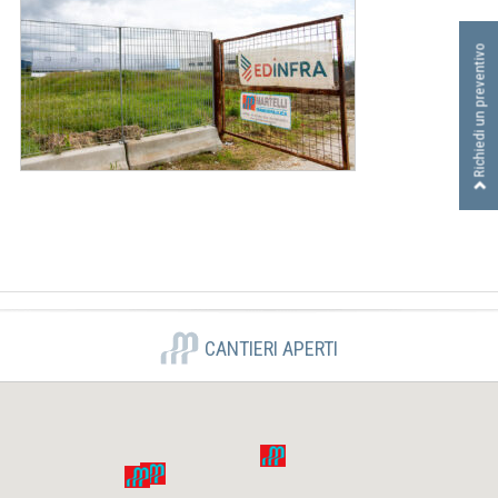
I
D
Richiedi un preventivo
R
A
U
L
I
C
A
S
R
L
CANTIERI APERTI