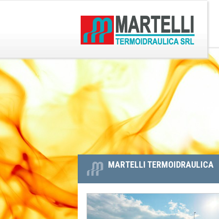
L
O
G
N
O
A
D
V
I
I
M
G
A
A
R
Z
T
E
I
L
O
L
N
I
E
T
P
E
MARTELLI TERMOIDRAULICA
R
R
I
M
N
O
C
I
I
D