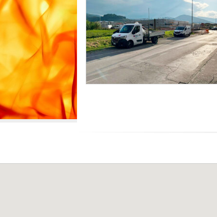
R
P
A
A
U
L
L
E
I
C
A
S
R
L