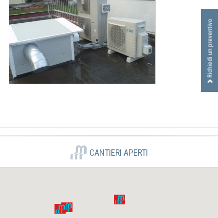
I
D
Richiedi un preventivo
R
A
U
L
I
C
A
S
R
L
CANTIERI APERTI