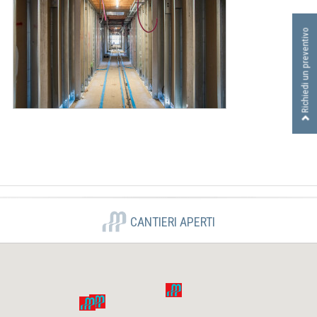
I
D
Richiedi un preventivo
R
A
U
L
I
C
A
S
R
L
CANTIERI APERTI