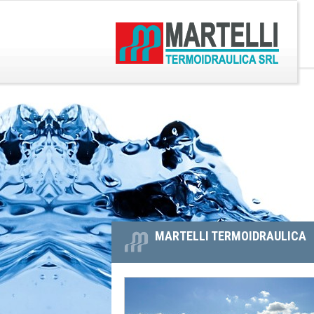
L
O
G
N
O
A
D
V
I
I
M
G
A
A
R
Z
T
E
I
L
O
L
N
I
E
T
P
E
MARTELLI TERMOIDRAULICA
R
R
I
M
N
O
C
I
I
D