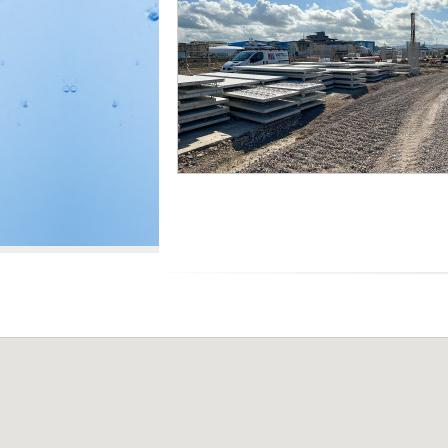
R
P
A
A
U
L
L
E
I
C
A
S
R
L