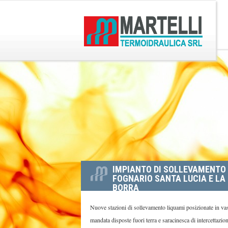
L
O
G
N
O
A
D
V
I
I
M
G
A
A
R
Z
T
E
I
L
O
L
N
I
E
T
P
E
IMPIANTO DI SOLLEVAMENTO
R
R
FOGNARIO SANTA LUCIA E LA
I
M
BORRA
N
O
C
I
Nuove stazioni di sollevamento liquami posizionate in vas
I
D
mandata disposte fuori terra e saracinesca di intercettazion