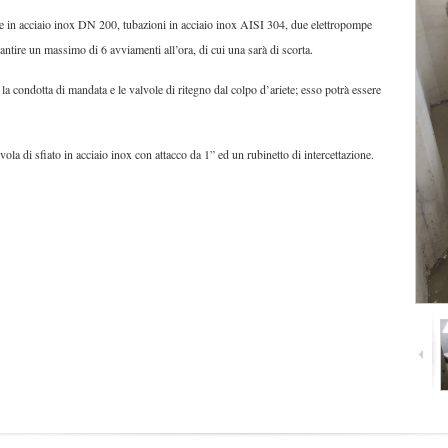
ne in acciaio inox DN 200, tubazioni in acciaio inox AISI 304, due elettropompe
ntire un massimo di 6 avviamenti all’ora, di cui una sarà di scorta.
e la condotta di mandata e le valvole di ritegno dal colpo d’ariete; esso potrà essere
ola di sfiato in acciaio inox con attacco da 1” ed un rubinetto di intercettazione.