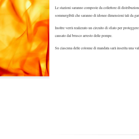
R
P
A
Le stazioni saranno composte da collettore di distribuzio
A
U
L
sommergibili che saranno di idonee dimensioni tali da gara
L
E
I
Inoltre verrà realizzato un circuito di sfiato per protegger
C
causato dal brusco arresto delle pompe.
A
S
Su ciascuna delle colonne di mandata sarà inserita una valv
R
L