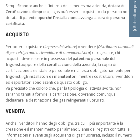
Richiedi un preventivo
Semplificando: anche all’interno della medesima azienda,
dotata di
Certificazione d’impresa
, il gas può essere acquistato da persona non
dotata di patentino
purché l’installazione avvenga a cura di persona
certificata
.
ACQUISTO
Per poter acquistare (
Imprese del settore
) o vendere (
Distributori nazionali
di gas refrigeranti o rivenditore di componentistica
) refrigerante, chi
acquista deve essere in possesso del
patentino personale del
frigorista
oppure della
certificazione della azienda
, la copia di
certificazione aziendale o personale è richiesta obbligatoriamente per i
frigoristi, gli installatori e i manutentori
, mentre i costruttori, rivenditori
ed esportatori sono esenti da questo obbligo.
Va precisato che coloro che, per la tipologia di attività svolta, non
saranno tenuti a fornire la certificazione, dovranno comunque
dichiarare la destinazione dei gas refrigeranti fluorurati.
VENDITA
Anche i venditori hanno degli obblighi, tra cui il più importante è la
creazione e il mantenimento per almeno 5 anni dei registri con tutte le
informazioni rilevanti sugli acquirenti di gas fluorurati, incluso il numero