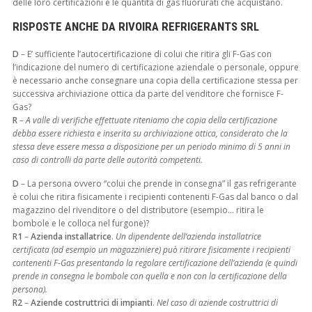
delle loro certificazioni e le quantità di gas fluorurati che acquistano.
RISPOSTE ANCHE DA RIVOIRA REFRIGERANTS SRL
D
– E’ sufficiente l’autocertificazione di colui che ritira gli F-Gas con
l’indicazione del numero di certificazione aziendale o personale, oppure
è necessario anche consegnare una copia della certificazione stessa per
successiva archiviazione ottica da parte del venditore che fornisce F-
Gas?
R
–
A valle di verifiche effettuate riteniamo che copia della certificazione
debba essere richiesta e inserita su archiviazione ottica, considerato che la
stessa deve essere messa a disposizione per un periodo minimo di 5 anni in
caso di controlli da parte delle autorità competenti.
D
– La persona ovvero “colui che prende in consegna” il gas refrigerante
è colui che ritira fisicamente i recipienti contenenti F-Gas dal banco o dal
magazzino del rivenditore o del distributore (esempio… ritira le
bombole e le colloca nel furgone)?
R1
–
Azienda installatrice
.
Un dipendente dell’azienda installatrice
certificata (ad esempio un magazziniere) può ritirare fisicamente i recipienti
contenenti F-Gas presentando la regolare certificazione dell’azienda (e quindi
prende in consegna le bombole con quella e non con la certificazione della
persona).
R2
–
Aziende costruttrici di impianti
.
Nel caso di aziende costruttrici di