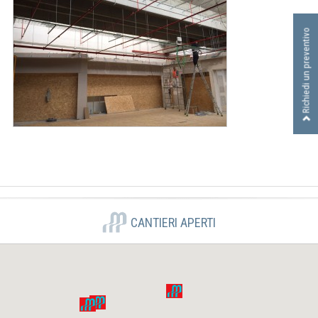
I
D
Richiedi un preventivo
R
A
U
L
I
C
A
S
R
L
CANTIERI APERTI